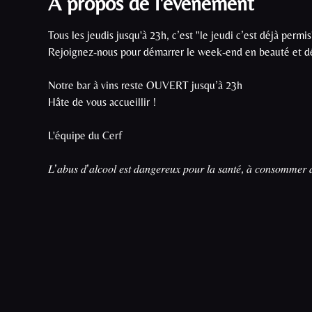
À propos de l'événement
Tous les jeudis jusqu'à 23h, c’est "le jeudi c’est déjà permis"
Rejoignez-nous pour démarrer le week-end en beauté et dé
Notre bar à vins reste OUVERT jusqu’à 23h

Hâte de vous accueillir !

L'équipe du Cerf

𝐿’𝑎𝑏𝑢𝑠 𝑑’𝑎𝑙𝑐𝑜𝑜𝑙 𝑒𝑠𝑡 𝑑𝑎𝑛𝑔𝑒𝑟𝑒𝑢𝑥 𝑝𝑜𝑢𝑟 𝑙𝑎 𝑠𝑎𝑛𝑡𝑒́, 𝑎̀ 𝑐𝑜𝑛𝑠𝑜𝑚𝑚𝑒𝑟 