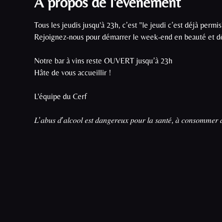
À propos de l'événement
Tous les jeudis jusqu'à 23h, c’est "le jeudi c’est déjà permis"
Rejoignez-nous pour démarrer le week-end en beauté et dé
Notre bar à vins reste OUVERT jusqu’à 23h

Hâte de vous accueillir !

L'équipe du Cerf

𝐿’𝑎𝑏𝑢𝑠 𝑑’𝑎𝑙𝑐𝑜𝑜𝑙 𝑒𝑠𝑡 𝑑𝑎𝑛𝑔𝑒𝑟𝑒𝑢𝑥 𝑝𝑜𝑢𝑟 𝑙𝑎 𝑠𝑎𝑛𝑡𝑒́, 𝑎̀ 𝑐𝑜𝑛𝑠𝑜𝑚𝑚𝑒𝑟 